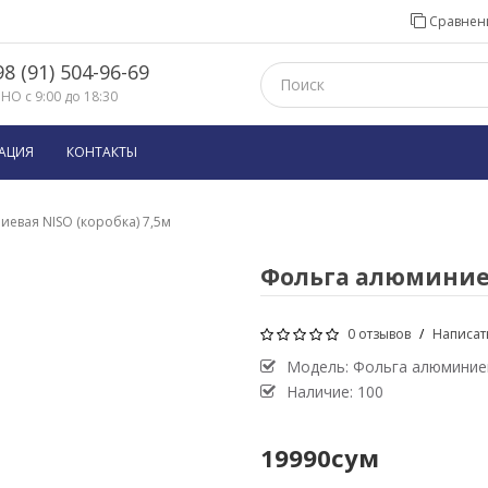
Сравнени
8 (91) 504-96-69
О с 9:00 до 18:30
АЦИЯ
КОНТАКТЫ
евая NISO (коробка) 7,5м
Фольга алюминиев
0 отзывов
/
Написат
Модель:
Фольга алюминиев
Наличие: 100
19990сум