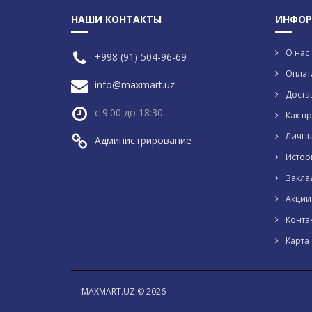
НАШИ КОНТАКТЫ
ИНФОР
О нас
+998 (91) 504-96-69
Оплат
info@maxmart.uz
Доста
с 9:00 до 18:30
Как пр
Личны
Администрирование
Истор
Закла
Акции
Конта
Карта 
MAXMART.UZ © 2026