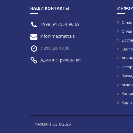
НАШИ КОНТАКТЫ
ИНФОР
О нас
+998 (91) 504-96-69
Оплат
info@maxmart.uz
Доста
с 9:00 до 18:30
Как пр
Личны
Администрирование
Истор
Закла
Акции
Конта
Карта 
MAXMART.UZ © 2026