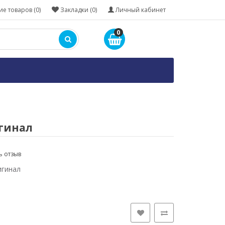
е товаров (0)
Закладки (0)
Личный кабинет
0
игинал
ь отзыв
игинал