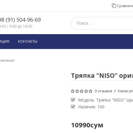
Сравнени
8 (91) 504-96-69
О с 9:00 до 18:30
АЦИЯ
КОНТАКТЫ
оригинал
Тряпка "NISO" ор
0 отзывов
/
Написат
Модель:
Тряпка "NISO" ор
Наличие: 100
10990сум