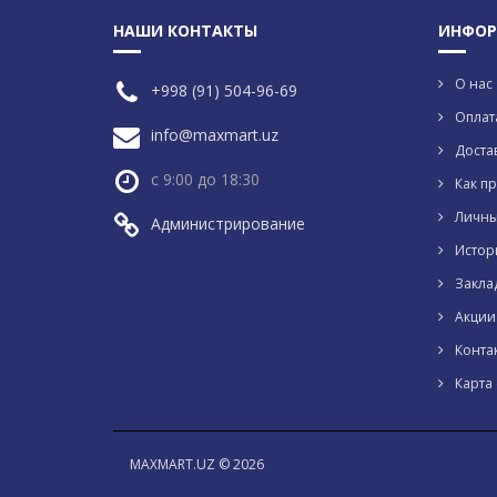
НАШИ КОНТАКТЫ
ИНФОР
О нас
+998 (91) 504-96-69
Оплат
info@maxmart.uz
Доста
с 9:00 до 18:30
Как пр
Личны
Администрирование
Истор
Закла
Акции
Конта
Карта 
MAXMART.UZ © 2026