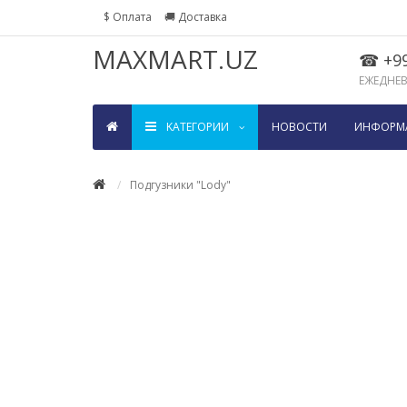
$ Оплата
🚚 Доставка
MAXMART.UZ
☎ +99
ЕЖЕДНЕВН
KАТЕГОРИИ
НОВОСТИ
ИНФОРМ
Подгузники "Lody"