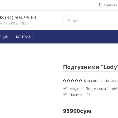
Сравнени
8 (91) 504-96-69
О с 9:00 до 18:30
АЦИЯ
КОНТАКТЫ
Подгузники "Lody
0 отзывов
/
Написат
Модель:
Подгузники "Lody
Наличие: 96
95990сум