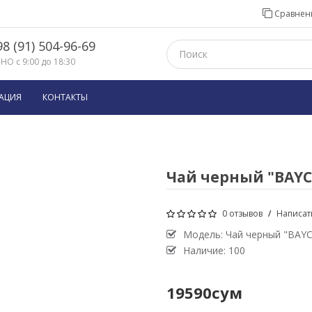
Сравнени
8 (91) 504-96-69
О с 9:00 до 18:30
АЦИЯ
КОНТАКТЫ
Чай черный "BAYC
0 отзывов
/
Написат
Модель:
Чай черный "BAYC
Наличие: 100
19590сум