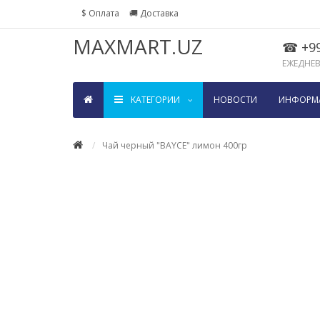
$ Оплата
🚚 Доставка
MAXMART.UZ
☎ +99
ЕЖЕДНЕВН
KАТЕГОРИИ
НОВОСТИ
ИНФОРМ
Чай черный "BAYCE" лимон 400гр