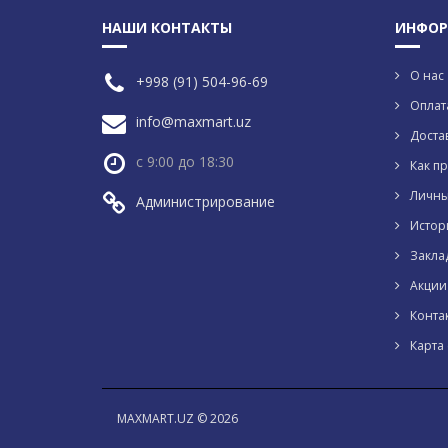
НАШИ КОНТАКТЫ
ИНФОР
О нас
+998 (91) 504-96-69
Оплат
info@maxmart.uz
Доста
с 9:00 до 18:30
Как пр
Личны
Администрирование
Истор
Закла
Акции
Конта
Карта 
MAXMART.UZ © 2026